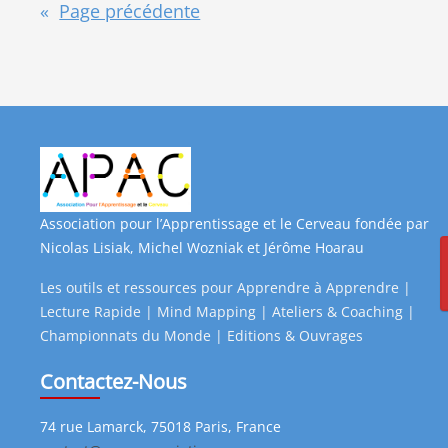
«
Page précédente
Association pour l’Apprentissage et le Cerveau fondée par
Nicolas Lisiak, Michel Wozniak et Jérôme Hoarau
Les outils et ressources pour Apprendre à Apprendre |
Lecture Rapide | Mind Mapping | Ateliers & Coaching |
Championnats du Monde | Editions & Ouvrages
Contactez-Nous
74 rue Lamarck, 75018 Paris, France