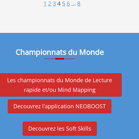
1
2
3
4
5
6
…
8
Championnats du Monde
Les championnats du Monde de Lecture
rapide et/ou Mind Mapping
Decouvrez l’application NEOBOOST
Decouvrez les Soft Skills