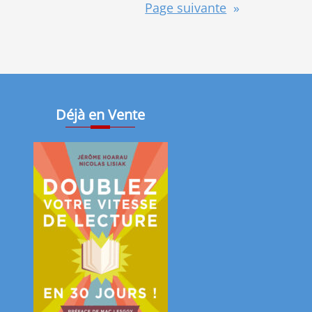
Page suivante
»
Déjà en Vente