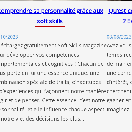
Comprendre sa personnalité grâce aux
Qu’est-c
soft skills
? E
/10/2023
08/08/2023
léchargez gratuitement Soft Skills Magazine
Avez-vous 
ur développer vos compétences
temps rec
mportementales et cognitives ! Chacun de
de manière
us porte en lui une essence unique, une
une compé
mbinaison spéciale de traits, d’habitudes
d’intérêt
 d’expériences qui façonnent notre manière
cherchent
agir et de penser. Cette essence, c’est notre
gagner en
rsonnalité, et elle influence chaque aspect
Imaginez l
 notre vie, des décisions les plus…