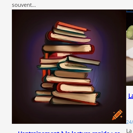
souvent…
L
24
La