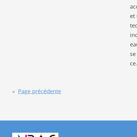
ac
et
te
in
ea
se
ce
«
Page précédente