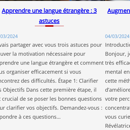
Apprendre une langue étrangère : 3
Augmente
astuces
/03/2024
04/03/2024
 vais partager avec vous trois astuces pour
Introduct
ouver la motivation nécessaire pour
Bonjour, 
prendre une langue étrangère et comment
très effic
us organiser efficacement si vous
mental en
ncontrez des difficultés. Étape 1: Clarifier
cette mét
s Objectifs Dans cette première étape, il
d’amélior
t crucial de se poser les bonnes questions
votre perc
ur clarifier vos objectifs. Demandez-vous :
concentrat
pondre à ces questions…
vous curie
Révélatri