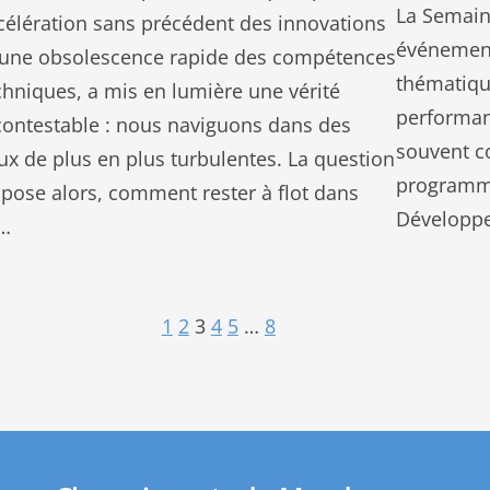
La Semain
célération sans précédent des innovations
événement
 une obsolescence rapide des compétences
thématiqu
chniques, a mis en lumière une vérité
performan
contestable : nous naviguons dans des
souvent 
ux de plus en plus turbulentes. La question
programme
 pose alors, comment rester à flot dans
Développ
…
1
2
3
4
5
…
8