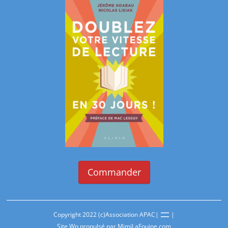
Commander
Copyright 2022 (c)
Association APAC
|
|
Site Wp propulsé par
MimiLaFouine.com