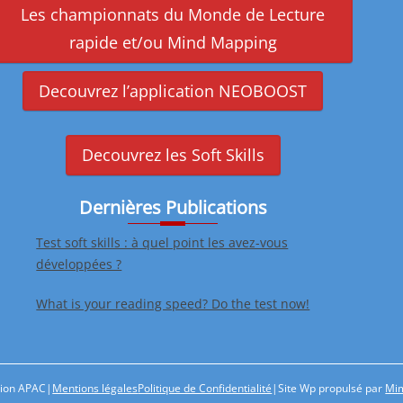
Les championnats du Monde de Lecture
rapide et/ou Mind Mapping
Decouvrez l’application NEOBOOST
Decouvrez les Soft Skills
Dernières Publications
Test soft skills : à quel point les avez-vous
développées ?
What is your reading speed? Do the test now!
tion APAC
|
Mentions légales
Politique de Confidentialité
|
Site Wp propulsé par
Mim