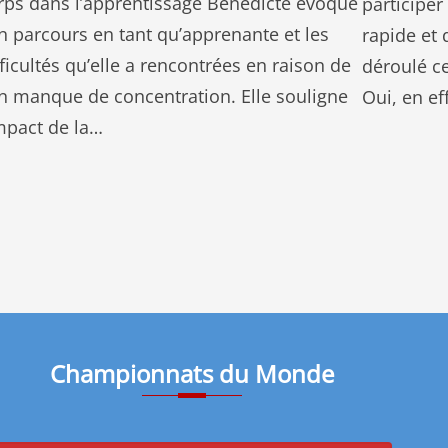
rps dans l’apprentissage Bénédicte évoque
participe
n parcours en tant qu’apprenante et les
rapide et
fficultés qu’elle a rencontrées en raison de
déroulé c
n manque de concentration. Elle souligne
Oui, en e
impact de la…
Championnats du Monde