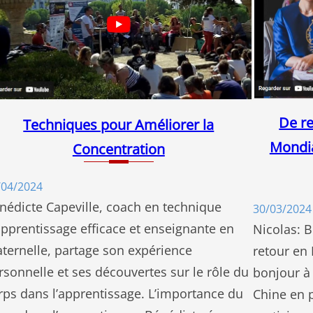
De r
Techniques pour Améliorer la
Mondia
Concentration
/04/2024
nédicte Capeville, coach en technique
30/03/2024
apprentissage efficace et enseignante en
Nicolas: 
ternelle, partage son expérience
retour en
rsonnelle et ses découvertes sur le rôle du
bonjour à 
rps dans l’apprentissage. L’importance du
Chine en 