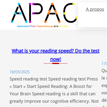
Aller
A propos
au
contenu
What is your reading speed? Do the test
now!
17
Qu
18/03/2025
le
Speed reading test Speed reading test Press
ex
« Start » Start Speed Reading: A Boost for
vo
Your Brain Speed reading is a skill that can
dé
greatly improve our cognitive efficiency. Not